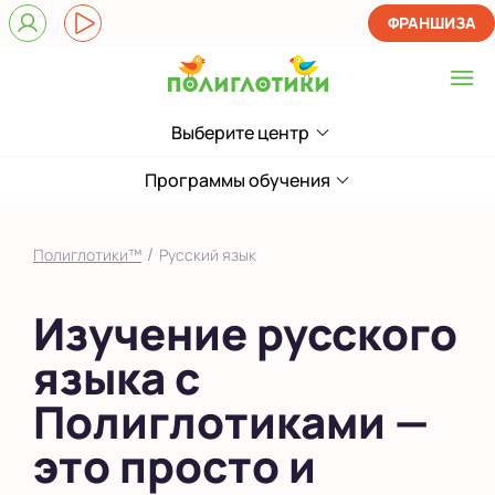
ФРАНШИЗА
Выберите центр
Выберите центр
в Кировском районе
Программы обучения
в Юго-Западном
районе
/
Полиглотики™
Русский язык
Показать на карте
Изучение русского
Выбрать другой город
языка с
Полиглотиками —
это просто и