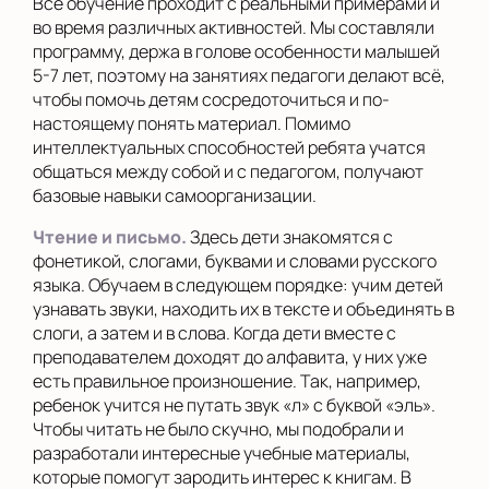
Всё обучение проходит с реальными примерами и
во время различных активностей. Мы составляли
программу, держа в голове особенности малышей
5-7 лет, поэтому на занятиях педагоги делают всё,
чтобы помочь детям сосредоточиться и по-
настоящему понять материал. Помимо
интеллектуальных способностей ребята учатся
общаться между собой и с педагогом, получают
базовые навыки самоорганизации.
Чтение и письмо.
Здесь дети знакомятся с
фонетикой, слогами, буквами и словами русского
языка. Обучаем в следующем порядке: учим детей
узнавать звуки, находить их в тексте и объединять в
слоги, а затем и в слова. Когда дети вместе с
преподавателем доходят до алфавита, у них уже
есть правильное произношение. Так, например,
ребенок учится не путать звук «л» с буквой «эль».
Чтобы читать не было скучно, мы подобрали и
разработали интересные учебные материалы,
которые помогут зародить интерес к книгам. В