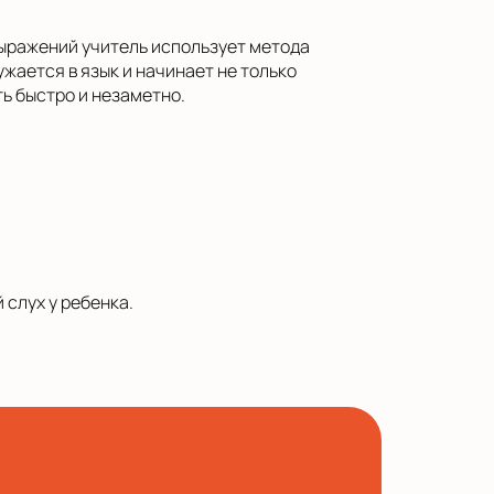
выражений учитель использует метода
жается в язык и начинает не только
ть быстро и незаметно.
слух у ребенка.