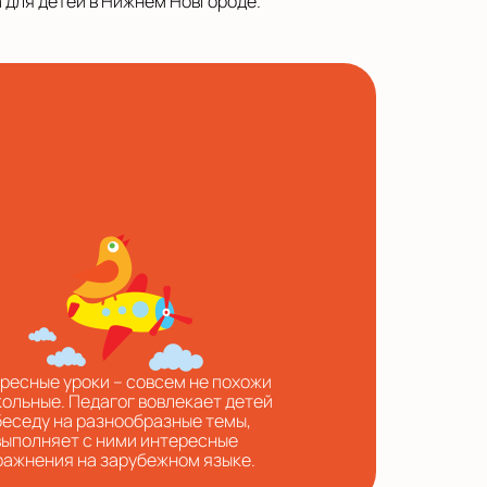
 для детей в Нижнем Новгороде.
ресные уроки – совсем не похожи
кольные. Педагог вовлекает детей
беседу на разнообразные темы,
выполняет с ними интересные
ражнения на зарубежном языке.