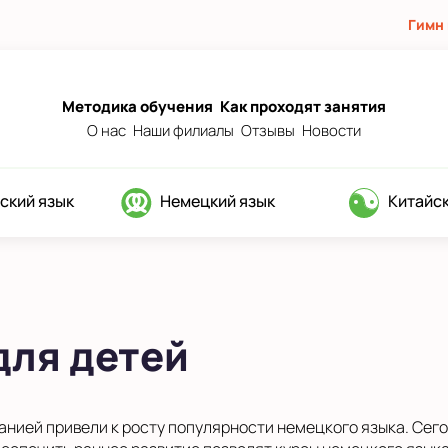
Гимн
Методика обучения
Как проходят занятия
О нас
Наши филиалы
Отзывы
Новости
ский язык
Немецкий язык
Китайск
для детей
нией привели к росту популярности немецкого языка. Сего