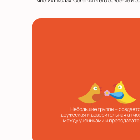
многих школах. Облегчить его освоение и о
Небольшие группы – создает
дружеская и доверительная атм
между учениками и преподавате