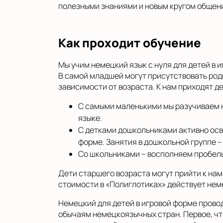
полезными знаниями и новым кругом общен
Как проходит обучение
Мы учим немецкий язык с нуля для детей в и
В самой младшей могут присутствовать род
зависимости от возраста. К нам приходят дет
С самыми маленькими мы разучиваем н
языке.
С детками дошкольниками активно осв
форме. Занятия в дошкольной группе –
Со школьниками – восполняем пробел
Дети старшего возраста могут прийти к нам
стоимости в «Полиглотиках» действует нем
Немецкий для детей в игровой форме провод
обычаям немецкоязычных стран. Первое, что