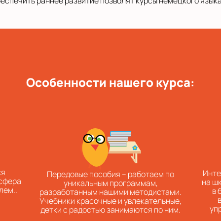
беспечить раннее развитие позволят курсы немецкого языка
Особенности нашего курса:
ся
Инте
Передовые пособия – работаем по
осфера
на ш
уникальным программам,
лем..
в 
разработанным нашими методистами.
Учебники красочные и увлекательные,
уп
детки с радостью занимаются по ним.