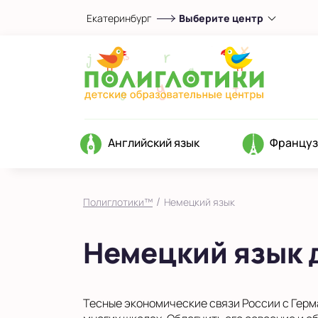
Екатеринбург
Выберите центр
Выберите центр
в Кировском районе
в Юго-Западном районе
Показать на карте
Выбрать другой город
Английский язык
Француз
/
Полиглотики™
Немецкий язык
Немецкий язык 
Тесные экономические связи России с Герма