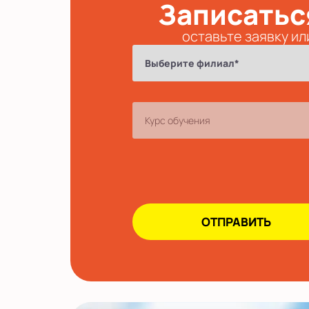
Записатьс
оставьте заявку ил