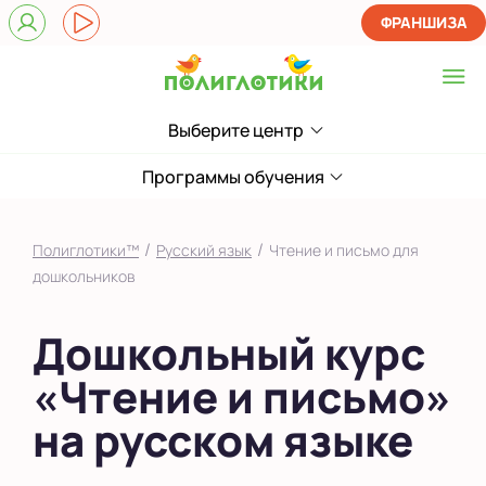
ФРАНШИЗА
Выберите центр
Выберите центр
в Кировском районе
Программы обучения
в Юго-Западном
районе
/
/
Полиглотики™
Русский язык
Чтение и письмо для
Показать на карте
дошкольников
Выбрать другой город
Дошкольный курс
«Чтение и письмо»
на русском языке