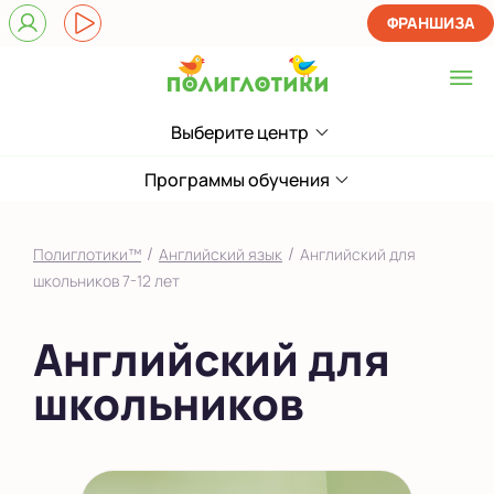
ФРАНШИЗА
Выберите центр
Выберите центр
в Кировском районе
Программы обучения
в Юго-Западном
районе
/
/
Полиглотики™
Английский язык
Английский для
Показать на карте
школьников 7-12 лет
Выбрать другой город
Английский для
школьников