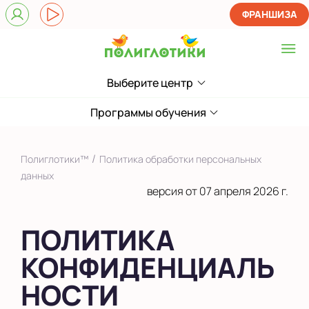
ФРАНШИЗА
Выберите центр
Выберите центр
в Кировском районе
Программы обучения
в Юго-Западном
районе
/
Полиглотики™
Политика обработки персональных
Показать на карте
данных
версия от 07 апреля 2026 г.
Выбрать другой город
ПОЛИТИКА
КОНФИДЕНЦИАЛЬ
НОСТИ